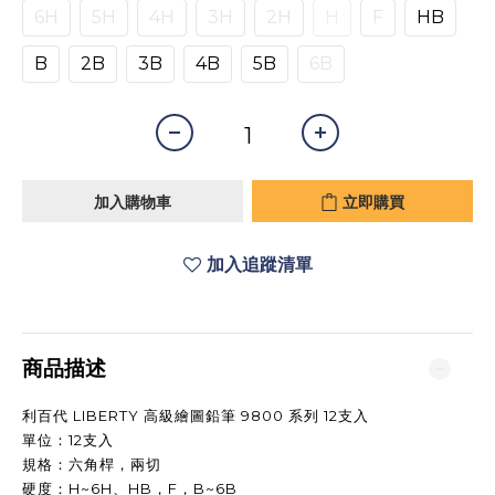
6H
5H
4H
3H
2H
H
F
HB
B
2B
3B
4B
5B
6B
加入購物車
立即購買
加入追蹤清單
商品描述
利百代 LIBERTY 高級繪圖鉛筆 9800 系列 12支入
單位：12支入
規格：六角桿，兩切
硬度：H~6H、HB，F，B~6B