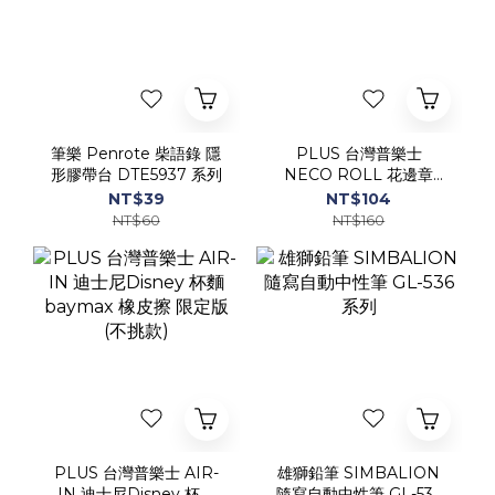
筆樂 Penrote 柴語錄 隱
PLUS 台灣普樂士
形膠帶台 DTE5937 系列
NECO ROLL 花邊章
IS-605(11)DR-LE 系列
NT$39
NT$104
NT$60
NT$160
PLUS 台灣普樂士 AIR-
雄獅鉛筆 SIMBALION
IN 迪士尼Disney 杯麵
隨寫自動中性筆 GL-536
baymax 橡皮擦 限定版
系列
NT$42
NT$13
(不挑款)
NT$65
NT$18