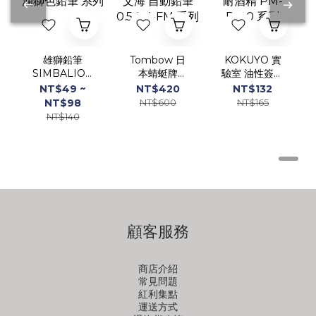
SIMBALION
本蜻蜓牌
驗室 油性簽字
奶油獅色鉛筆
FUMI 文海
筆 耐酒精
NT$49 ~
NT$420
NT$132
系列
自動鉛筆 0.5
PM-R100 系
NT$98
NT$600
NT$165
SH-FM 系列
列
NT$140
顧客服務
商店介紹
常見問題
紅利集點
運送方式
退換貨政策
隱私權政策
聯絡我們