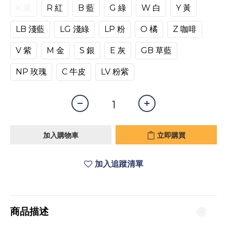
K 黑
R 紅
B 藍
G 綠
W 白
Y 黃
LB 淺藍
LG 淺綠
LP 粉
O 橘
Z 咖啡
V 紫
M 金
S 銀
E 灰
GB 草藍
NP 玫瑰
C 牛皮
LV 粉紫
加入購物車
立即購買
加入追蹤清單
商品描述