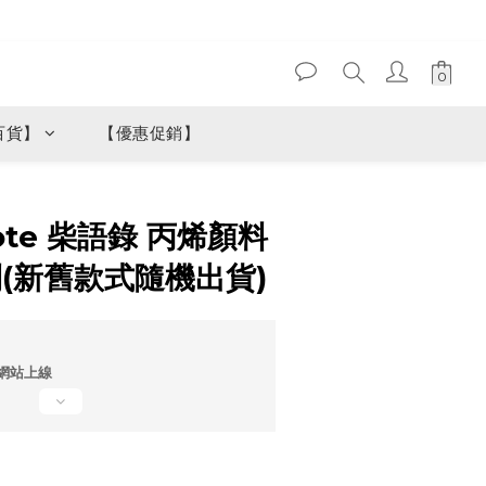
百貨】
【優惠促銷】
立即購買
ote 柴語錄 丙烯顏料
列(新舊款式隨機出貨)
網站上線