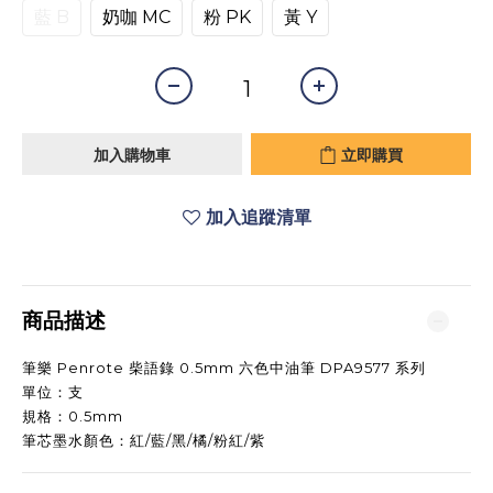
藍 B
奶咖 MC
粉 PK
黃 Y
加入購物車
立即購買
加入追蹤清單
商品描述
筆樂 Penrote 柴語錄 0.5mm 六色中油筆 DPA9577 系列
單位：支
規格：0.5mm
筆芯墨水顏色：紅/藍/黑/橘/粉紅/紫