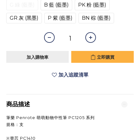
G 綠 (藍墨)
B 藍 (藍墨)
PK 粉 (藍墨)
GR 灰 (黑墨)
P 紫 (藍墨)
BN 棕 (藍墨)
加入購物車
立即購買
加入追蹤清單
商品描述
筆樂 Penrote 萌萌動物中性筆 PC1205 系列
規格：支
※替芯 PC1410