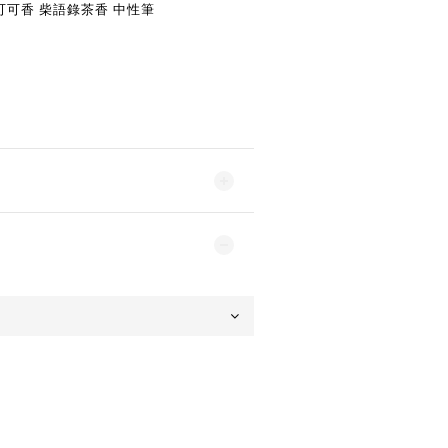
貓可可香 柴語錄茶香 中性筆