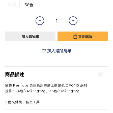
24色
36色
加入購物車
立即購買
加入追蹤清單
商品描述
筆樂 Penrote 柴語錄超輕黏土歡樂包 DF6415 系列
規格：24色/24袋×5g±2g、36色/36袋×5g±2g
※附夾鏈袋、黏土工具