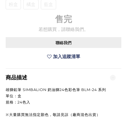
粉盒
橘盒
藍盒
售完
若想購買，請聯絡我們。
聯絡我們
加入追蹤清單
商品描述
雄獅鉛筆 SIMBALION 奶油獅24色彩色筆 BLM-24 系列
單位：盒
規格：24色入
※大量購買無法指定顏色，敬請見諒（廠商混色出貨）