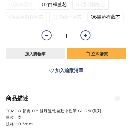
01黑桿黑芯
02白桿藍芯
03透明桿藍芯
04蓮藕紫桿藍芯
05淡綠桿藍芯
06墨藍桿藍芯
加入購物車
立即購買
加入追蹤清單
商品描述
TEMPO 節奏 0.5 雙珠速乾自動中性筆 GL-250系列
單位 : 支
規格：0.5mm